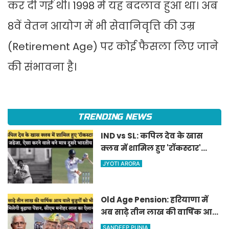
कर दी गई थी। 1998 में यह बदलाव हुआ था। अब
8वें वेतन आयोग में भी सेवानिवृत्ति की उम्र
(Retirement Age) पर कोई फैसला लिए जाने
की संभावना है।
TRENDING NEWS
IND vs SL: कपिल देव के खास
क्लब में शामिल हुए 'रॉकस्टार'
जडेजा, ऐसा करने वाले बने मात्र
JYOTI ARORA
दूसरे भारतीय
Old Age Pension: हरियाणा में
अब साढ़े तीन लाख की वार्षिक आय
वाले बुजुर्गों को भी मिलेगी बुढ़ापा
SANDEEP PUNIA