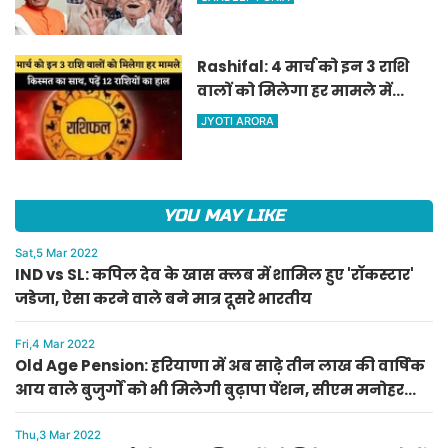
पेंशन, सीएम मनोहर लाल का
ऐलान
Rashifal: 4 मार्च को इन 3 राशि
वालों को मिलेगा हर मामले में
किस्मत का साथ, पढ़ें 12 राशियों का
JYOTI ARORA
हाल
YOU MAY LIKE
Sat,5 Mar 2022
IND vs SL: कपिल देव के खास क्लब में शामिल हुए 'रॉकस्टार'
जडेजा, ऐसा करने वाले बने मात्र दूसरे भारतीय
Fri,4 Mar 2022
Old Age Pension: हरियाणा में अब साढ़े तीन लाख की वार्षिक
आय वाले बुजुर्गों को भी मिलेगी बुढ़ापा पेंशन, सीएम मनोहर
लाल का ऐलान
Thu,3 Mar 2022