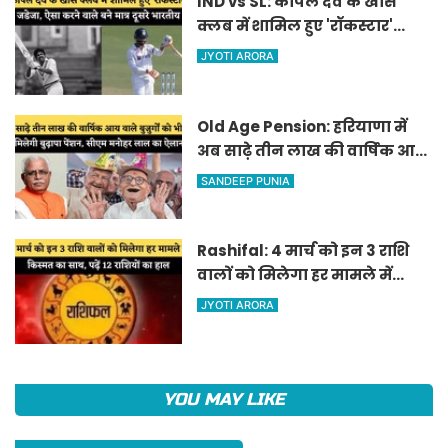
IND vs SL: कपिल देव के खास
क्लब में शामिल हुए 'रॉकस्टार'
जडेजा, ऐसा करने वाले बने मात्र
JYOTI ARORA
दूसरे भारतीय
Old Age Pension: हरियाणा में
अब साढ़े तीन लाख की वार्षिक आय
वाले बुजुर्गों को भी मिलेगी बुढ़ापा
SANDEEP PUNIA
पेंशन, सीएम मनोहर लाल का
ऐलान
Rashifal: 4 मार्च को इन 3 राशि
वालों को मिलेगा हर मामले में
किस्मत का साथ, पढ़ें 12 राशियों का
JYOTI ARORA
हाल
YOU MAY LIKE