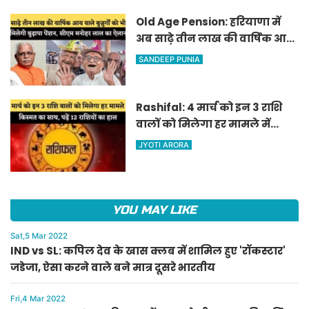
Old Age Pension: हरियाणा में
अब साढ़े तीन लाख की वार्षिक आय
वाले बुजुर्गों को भी मिलेगी बुढ़ापा
SANDEEP PUNIA
पेंशन, सीएम मनोहर लाल का
ऐलान
Rashifal: 4 मार्च को इन 3 राशि
वालों को मिलेगा हर मामले में
किस्मत का साथ, पढ़ें 12 राशियों का
JYOTI ARORA
हाल
YOU MAY LIKE
Sat,5 Mar 2022
IND vs SL: कपिल देव के खास क्लब में शामिल हुए 'रॉकस्टार'
जडेजा, ऐसा करने वाले बने मात्र दूसरे भारतीय
Fri,4 Mar 2022