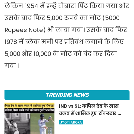
लेकिन 1954 में इन्हें दोबारा प्रिंट किया गया और
उसके बाद फिर 5,000 रुपये का नोट (5000
Rupees Note) भी लाया गया। उसके बाद फिर
1978 में ब्लैक मनी पर प्रतिबंध लगाने के लिए
5,000 और 10,000 के नोट को बंद कर दिया
गया ।
TRENDING NEWS
IND vs SL: कपिल देव के खास
क्लब में शामिल हुए 'रॉकस्टार'
जडेजा, ऐसा करने वाले बने मात्र
JYOTI ARORA
दूसरे भारतीय